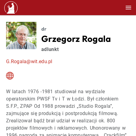
dr
Grzegorz Rogala
adIunkt
G.Rogala@wit.edu.pl
W latach 1976 -1981 studiował na wydziale
operatorskim PWSF Tv i T w Łodzi. Był członkiem
S.F.P., ZPAP Od 1988 prowadzi „Studio Rogala”,
zajmujące się produkcją i postprodukcją filmową.
Zrealizował bądź brał udział w realizacji ok. 800
projektów filmowych i reklamowych. Uhonorowany w
1996 nagrodą za animację komputerową „Crackfilm”,