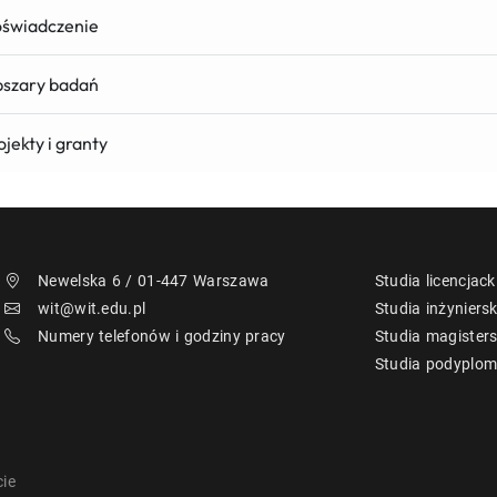
świadczenie
szary badań
ojekty i granty
Newelska 6 / 01-447 Warszawa
Studia licencjack
wit@wit.edu.pl
Studia inżyniersk
Numery telefonów i godziny pracy
Studia magisters
Studia podyplo
ie