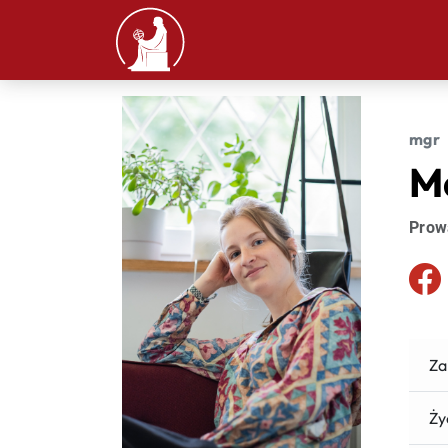
mgr
M
Prow
Za
Ży