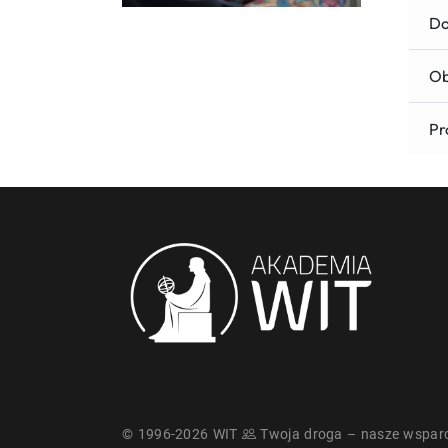
Do
Ob
Pr
© 1996-2026 WIT
Twoja droga – nasze wsparc