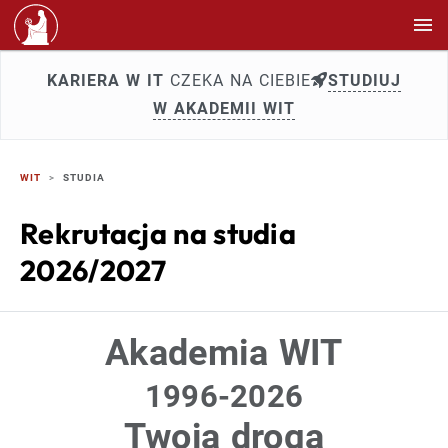
KARIERA W IT
CZEKA NA CIEBIE
STUDIUJ
W AKADEMII WIT
WIT
STUDIA
Rekrutacja na studia
2026/2027
Akademia WIT
1996-2026
Twoja droga