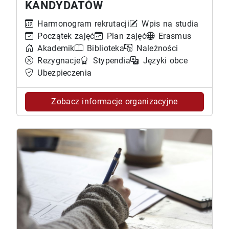
KANDYDATÓW
Harmonogram rekrutacji
Wpis na studia
Początek zajęć
Plan zajęć
Erasmus
Akademik
Biblioteka
Należności
Rezygnacje
Stypendia
Języki obce
Ubezpieczenia
Zobacz informacje organizacyjne