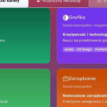
żki kariery
Rozpocznij rekrutację
Z
Grafika
Studia licencjackie i magiste
Kreatywność i technolog
owa.
Naucz się projektowania gra
Adobe
UX Design
Portfoli
Zarządzanie
Studia licencjackie
Nowoczesne zarządzanie 
Cloud.
Praktyczne umiejętności z 