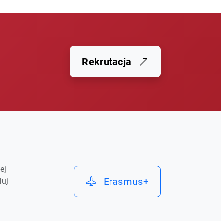
Rekrutacja
ej
Erasmus+
duj