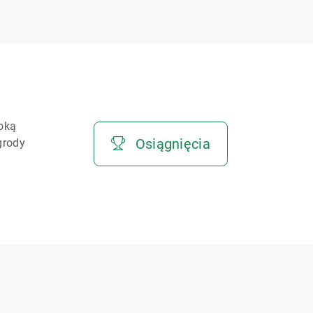
soką
Osiągnięcia
grody