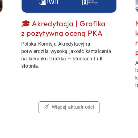
🎓 Akredytacja | Grafika
z pozytywną oceną PKA
Polska Komisja Akredytacyjna
potwierdziła wysoką jakość kształcenia
na kierunku Grafika
– studiach
I i II
A
stopnia.
l
k
I
Więcej aktualności