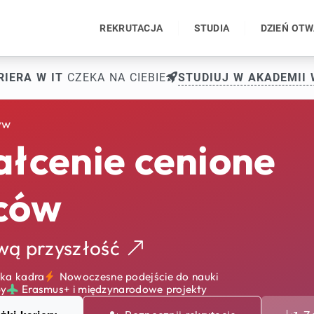
REKRUTACJA
STUDIA
DZIEŃ OT
RIERA W IT
CZEKA NA CIEBIE
STUDIUJ W AKADEMII 
yw
łcenie cenione
ców
ową
przyszłość
ka kadra
Nowoczesne podejście do nauki
py
Erasmus+ i międzynarodowe projekty