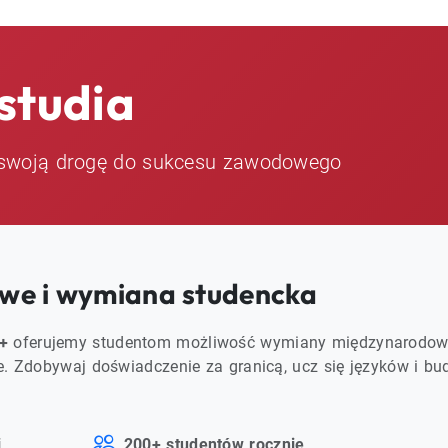
studia
ij swoją drogę do sukcesu zawodowego
we i wymiana studencka
+
oferujemy studentom możliwość wymiany międzynarodow
. Zdobywaj doświadczenie za granicą, ucz się języków i bu
i
200+ studentów rocznie