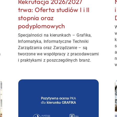
Rekrutacja 2026/2027
trwa: Oferta studiów I i II
stopnia oraz
podyplomowych
W
w
Specjalności na kierunkach
– Grafika,
k
Informatyka, Informatyczne Techniki
s
Zarządzania oraz Zarządzanie
– są
a
ń
tworzone we współpracy z pracodawcami
n
i praktykami z poszczególnych branż.
w