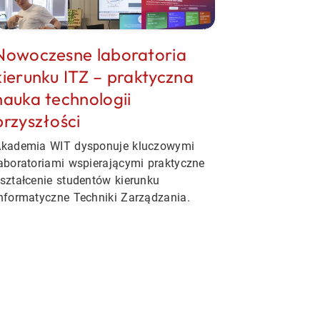
Nowoczesne laboratoria
kierunku ITZ
– praktyczna
nauka technologii
przyszłości
kademia WIT dysponuje kluczowymi
aboratoriami wspierającymi praktyczne
ształcenie studentów kierunku
nformatyczne Techniki Zarządzania.