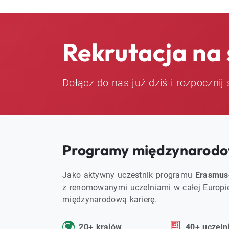
Rekrutacja na 
Dołącz do nas już dziś i rozpoczn
Programy międzynarodo
Jako aktywny uczestnik programu
Erasmus
z renomowanymi uczelniami w całej Europie
międzynarodową karierę.
20+ krajów
40+ uczeln