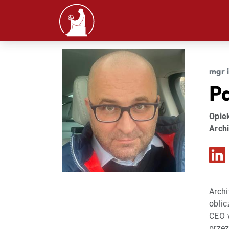
mgr 
P
Opiek
Arch
Arch
oblic
CEO 
przez