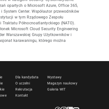
ązań opartych o Microsoft Azure, Office 365,
s i System Center. Współautor przewodników
instytucji w tym Rządowego Zespołu
ji Traktatu Północnoatlantyckiego (NATO).
łonek Microsoft Cloud Security Engineering
ider Warszawskiej Grupy Użytkowników i
asjonat karawaningu, którego można
ie
Dla kandydata
Wystawy
ie
O uczelni
Magazyn naukowy
kie
Rekrutacja
Galeria WIT
mowe
Kontakt