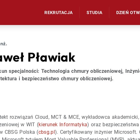
REKRUTACJA
STUDIA
DZIEŃ OT
inż.
aweł Pławiak
un specjalności: Technologia chmury obliczeniowej, Inżynie
itektura i bezpieczeństwo chmury obliczeniowej.
itekt rozwiązań Cloud, MCT & MCE, wykładowca akademicki,
zeniowej w WIT (
kierunek Informatyka
) oraz bezpieczeństwa
w CBSG Polska (
cbsg.pl
). Certyfikowany inżynier Microsoft.
 Microsoft tytułem Most Valuable Professional (MVP), aktual