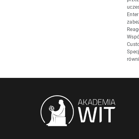
uczes
Ente
zabe
Reag
Współ
Cust
Spec
równ