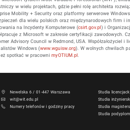
tniczy w wielu projektach, gdzie pełni rolę architekta rozwi
rprise Mobility + Security oraz platformy serwerowe Window
zpieczeń dla wielu polskich oraz międzynarodowych firm i 
owania na Incydenty Komputerowe (
csirt.gov.pl
) i Organizac
pracuje z Microsoft w zakresie certyfikacji zawodowych. Cz
omer Advisory Council w Redmond, USA. Współzałożyciel i l
jalistów Windows (
www.wguisw.org
). W wolnych chwilach p
ież spotkać w pracowni
myOTIUM.pl
.
Newelska 6 / 01-447 Warszawa
Studia licencjack
wit@wit.edu.pl
Studia inżyniersk
Numery telefonów i godziny pracy
Studia magisters
Studia podyplo