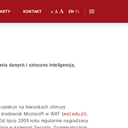
WARTY
KONTAKT
EN
PL
ria danych i sztuczna inteligencja,
 opiekun na kierunkach chmury
 środowisk Microsoft w WAT (
wat.edu.pl
),
 Od lipca 2009 roku regularnie nagradzany
nie w kategorii Security. Systematycznie