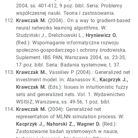
2004, ss. 401-412, 9 poz. bibl. Seria: Problemy
współczesnej nauki. Teoria i zastosowania.
Krawczak M.
(2004).: On a way to gradient-based
neural networks learning algorithms. W:
Studziński J., Drelichowski L.,
Hryniewicz O.
(Red.): Wspomaganie informatyczne rozwoju
społeczno-gospodarczego i ochrony środowiska.
Suplement. IBS PAN, Warszawa 2004, ss. 23-35,
17 poz. bibl. Seria: Badania systemowe, t. 37.
Krawczak M.
, Vassiliev P (2004).: Generalized net
investment model. In: Atanassov K.,
Kacprzyk J.,
Krawczak M.
(Eds.): Issues in intuitionistic fuzzy
sets and generalized nets. Vol. 1. Wydawnictwo
WSISiZ, Warszawa, ss. 49-56, 1 poz. bibl.
Krawczak M.
(2004): Generalized net
representation of MLNN simulation process. W:
Kacprzyk J., Nahorski Z., Wagner D.
(Red.):
Zastosowanie badań systemowych w nauce,