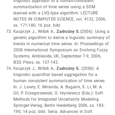
linguistic approach to a human-consistent
summarization of time series using a SOM
learned with a LVQ-type algorithm. LECTURE
NOTES IN COMPUTER SCIENCE, vol. 4132, 2006,
ss. 171-180, 16 poz. bibl.
Kacprzyk J., Wilbik A.,
Zadrożny S.
(2006): Using a
genetic algorithm to derive a lnguistic summary of
trends in numerical time series. In: Proceedings of
2006 International Symposium on Evolving Fuzzy
Systems, Ambleside, UK, September 7-9, 2006,
IEEE Press, ss. 137-142.
Kacprzyk J., Wilbik A.,
Zadrożny S.
(2006): A
linguistic quantifier based aggregation for a
human consistent summarization of time series.
In: J. Lawry, E. Miranda, A. Bugarin, S. Li, M. A.
Gil, P. Grzegorzewski, O. Hryniewicz (Eds.): Soft
Methods for Integrated Uncertainty Modeling.
Springer-Verlag, Berlin Heidelberg 2006, ss. 183-
190, 14 poz. bibl. Seria: Advances in Soft