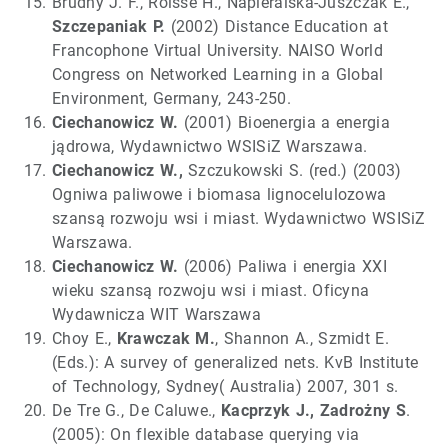
Brudny J. F., Roisse H., Napieralska-Juszczak E.,
Szczepaniak P.
(2002) Distance Education at
Francophone Virtual University. NAISO World
Congress on Networked Learning in a Global
Environment, Germany, 243-250.
Ciechanowicz W.
(2001) Bioenergia a energia
jądrowa, Wydawnictwo WSISiZ Warszawa.
Ciechanowicz W.,
Szczukowski S. (red.) (2003)
Ogniwa paliwowe i biomasa lignocelulozowa
szansą rozwoju wsi i miast. Wydawnictwo WSISiZ
Warszawa.
Ciechanowicz W.
(2006) Paliwa i energia XXI
wieku szansą rozwoju wsi i miast. Oficyna
Wydawnicza WIT Warszawa
Choy E.,
Krawczak M.
, Shannon A., Szmidt E.
(Eds.): A survey of generalized nets. KvB Institute
of Technology, Sydney( Australia) 2007, 301 s.
De Tre G., De Caluwe.,
Kacprzyk J., Zadrożny S
.
(2005): On flexible database querying via