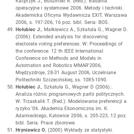
Kacprzyk J., Budziński R. (Red.): Badania
operacyjne i systemowe 2006. Metody i techniki.
Akademicka Oficyna Wydawnicza EXIT, Warszawa
2006, s. 197-206, 16 poz. bibl. Seria: BOS.
Hołubiec J.
, Małkiewicz A., Szkatuła G., Wagner D.
(2006): Extended analysis for discovering
electorate voting preferences. W: Proceedings of
the conference: 12 th IEEE International
Conference on Methods and Models in
Automation and Robotics MMAR'2006,
Międzyzdroje, 28-31 August 2006, Uczelniane
Politechniki Szczecińskiej, ss. 1085-1090.
Hołubiec J.
, Szkatuła G., Wagner D (2006).:
Analiza różnic programowych partii politycznych.
W: Trzaskalik T. (Red.): Modelowanie preferencji a
ryzyko '06. Akademia Ekonomiczna im. K.
Adamieckiego, Katowice 2006, s. 205-223, 12 poz.
bibl. Seria: Prace zbiorowe.
Hryniewicz O.
(2000) Wykłady ze statystyki.