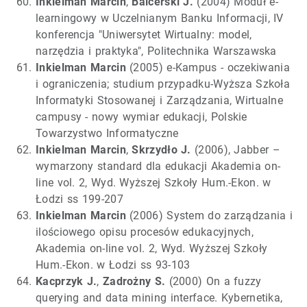
Inkielman Marcin
,
Balcerski J.
(2004) Moduł e-
learningowy w Uczelnianym Banku Informacji, IV
konferencja "Uniwersytet Wirtualny: model,
narzędzia i praktyka", Politechnika Warszawska
Inkielman Marcin
(2005) e-Kampus - oczekiwania
i ograniczenia; studium przypadku-Wyższa Szkoła
Informatyki Stosowanej i Zarządzania, Wirtualne
campusy - nowy wymiar edukacji, Polskie
Towarzystwo Informatyczne
Inkielman Marcin
,
Skrzydło J.
(2006), Jabber –
wymarzony standard dla edukacji Akademia on-
line vol. 2, Wyd. Wyższej Szkoły Hum.-Ekon. w
Łodzi ss 199-207
Inkielman Marcin
(2006) System do zarządzania i
ilościowego opisu procesów edukacyjnych,
Akademia on-line vol. 2, Wyd. Wyższej Szkoły
Hum.-Ekon. w Łodzi ss 93-103
Kacprzyk J.
,
Zadrożny S.
(2000) On a fuzzy
querying and data mining interface. Kybernetika,