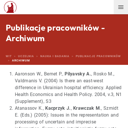
Publikacje pracowników -
Archiwum
WIT
UCZELNIA
NAUKA I BADANIA
PUBLIKACJE PRACOWNIKÓW
ARCHIWUM
Aaronson W., Bernet P.,
Pilyavsky A.
, Rosko M.,
Valdmanis V. (2004) Is there an east-west
difference in Ukrainian hospital efficiency. Applied
Health Economics and Health Policy. 2004, v.3, N1
(Supplement), S3
Atanassov K.,
Kacprzyk J.
,
Krawczak M
., Szmidt
E. (Eds.) (2005): Issues in the representation and
processing of uncertain and imprecise