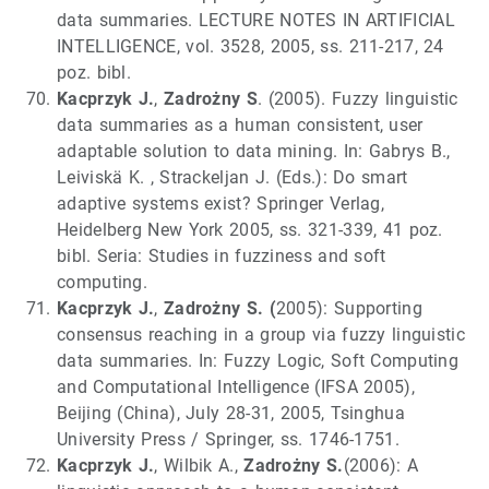
data summaries. LECTURE NOTES IN ARTIFICIAL
INTELLIGENCE, vol. 3528, 2005, ss. 211-217, 24
poz. bibl.
Kacprzyk J.
,
Zadrożny S
. (2005). Fuzzy linguistic
data summaries as a human consistent, user
adaptable solution to data mining. In: Gabrys B.,
Leiviskä K. , Strackeljan J. (Eds.): Do smart
adaptive systems exist? Springer Verlag,
Heidelberg New York 2005, ss. 321-339, 41 poz.
bibl. Seria: Studies in fuzziness and soft
computing.
Kacprzyk J.
,
Zadrożny S. (
2005): Supporting
consensus reaching in a group via fuzzy linguistic
data summaries. In: Fuzzy Logic, Soft Computing
and Computational Intelligence (IFSA 2005),
Beijing (China), July 28-31, 2005, Tsinghua
University Press / Springer, ss. 1746-1751.
Kacprzyk J.
, Wilbik A.,
Zadrożny S.
(2006): A