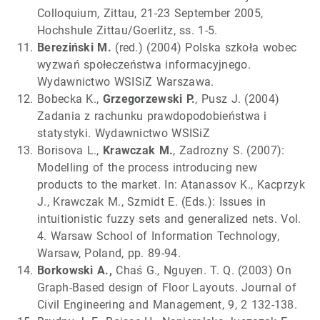
Colloquium, Zittau, 21-23 September 2005,
Hochshule Zittau/Goerlitz, ss. 1-5.
Bereziński M.
(red.) (2004) Polska szkoła wobec
wyzwań społeczeństwa informacyjnego.
Wydawnictwo WSISiZ Warszawa.
Bobecka K.,
Grzegorzewski P.
, Pusz J. (2004)
Zadania z rachunku prawdopodobieństwa i
statystyki. Wydawnictwo WSISiZ
Borisova L.,
Krawczak M.
, Zadrozny S. (2007):
Modelling of the process introducing new
products to the market. In: Atanassov K., Kacprzyk
J., Krawczak M., Szmidt E. (Eds.): Issues in
intuitionistic fuzzy sets and generalized nets. Vol.
4. Warsaw School of Information Technology,
Warsaw, Poland, pp. 89-94.
Borkowski A.,
Chaś G., Nguyen. T. Q. (2003) On
Graph-Based design of Floor Layouts. Journal of
Civil Engineering and Management, 9, 2 132-138.