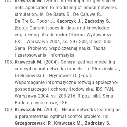
Krawczak M.
(2004): An example of generalized
nets application to modelling of neural networks
simulation. In: De Baets B., De Caluwe R.,
De Tre G., Fodor J.,
Kacprzyk J., Zadrożny S.
(Eds.): Current issues in data and knowledge
engineering. Akademicka Oficyna Wydawnicza
EXIT, Warszawa 2004, ss. 297-308, 8 poz. bibl.
Seria: Problemy współczesnej nauki. Teoria
i zastosowania. Informatyka.
Krawczak M.
(2004): Generalized net modelling
concept-neural networks models. In: Studziński J.,
Drelichowski L., Hryniewicz O. (Eds.):
Wspomaganie informatyczne rozwoju społeczno-
gospodarczego i ochrony środowiska. IBS PAN,
Warszawa 2004, ss. 203-216, 9 poz. bibl. Seria:
Badania systemowe, t.36.
Krawczak M.
(2004).: Neural networks learning as
a parameterized optimal control problem. In:
Grzegorzewski P., Krawczak M., Zadrożny S.