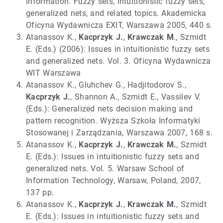
information. Fuzzy sets, intuitionistic fuzzy sets,
generalized nets, and related topics. Akademicka
Oficyna Wydawnicza EXIT, Warszawa 2005, 440 s.
Atanassov K.,
Kacprzyk J.
,
Krawczak M
., Szmidt
E. (Eds.) (2006): Issues in intuitionistic fuzzy sets
and generalized nets. Vol. 3. Oficyna Wydawnicza
WIT Warszawa
Atanassov K., Gluhchev G., Hadjitodorov S.,
Kacprzyk J.
, Shannon A., Szmidt E., Vassilev V.
(Eds.): Generalized nets decision making and
pattern recognition. Wyższa Szkoła Informatyki
Stosowanej i Zarządzania, Warszawa 2007, 168 s.
Atanassov K.,
Kacprzyk J.
,
Krawczak M.
, Szmidt
E. (Eds.): Issues in intuitionistic fuzzy sets and
generalized nets. Vol. 5. Warsaw School of
Information Technology, Warsaw, Poland, 2007,
137 pp.
Atanassov K.,
Kacprzyk J.
,
Krawczak M.
, Szmidt
E. (Eds.): Issues in intuitionistic fuzzy sets and