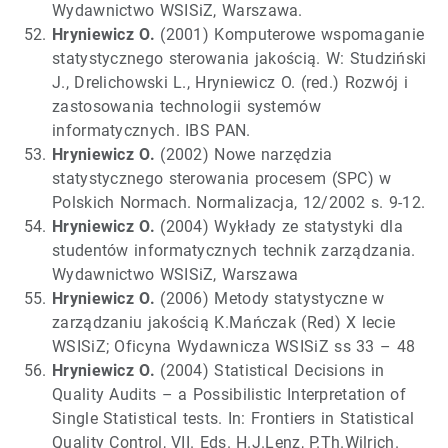
Wydawnictwo WSISiZ, Warszawa.
Hryniewicz O.
(2001) Komputerowe wspomaganie
statystycznego sterowania jakością. W: Studziński
J., Drelichowski L., Hryniewicz O. (red.) Rozwój i
zastosowania technologii systemów
informatycznych. IBS PAN.
Hryniewicz O.
(2002) Nowe narzędzia
statystycznego sterowania procesem (SPC) w
Polskich Normach. Normalizacja, 12/2002 s. 9-12.
Hryniewicz O.
(2004) Wykłady ze statystyki dla
studentów informatycznych technik zarządzania.
Wydawnictwo WSISiZ, Warszawa
Hryniewicz O.
(2006) Metody statystyczne w
zarządzaniu jakością K.Mańczak (Red) X lecie
WSISiZ; Oficyna Wydawnicza WSISiZ ss 33 – 48
Hryniewicz O.
(2004) Statistical Decisions in
Quality Audits – a Possibilistic Interpretation of
Single Statistical tests. In: Frontiers in Statistical
Quality Control, VII. Eds. H.J.Lenz, P.Th.Wilrich.