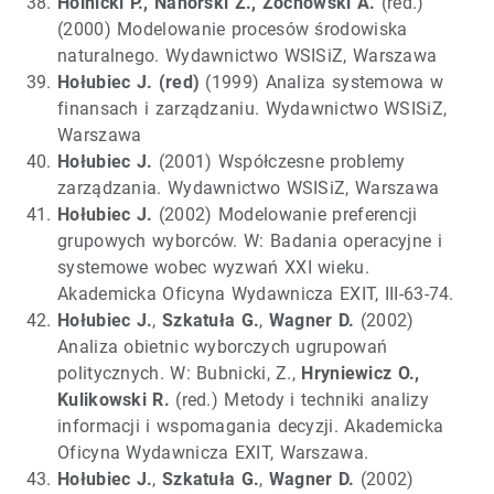
Holnicki P., Nahorski Z., Żochowski A.
(red.)
(2000) Modelowanie procesów środowiska
naturalnego. Wydawnictwo WSISiZ, Warszawa
Hołubiec J. (red)
(1999) Analiza systemowa w
finansach i zarządzaniu. Wydawnictwo WSISiZ,
Warszawa
Hołubiec J.
(2001) Współczesne problemy
zarządzania. Wydawnictwo WSISiZ, Warszawa
Hołubiec J.
(2002) Modelowanie preferencji
grupowych wyborców. W: Badania operacyjne i
systemowe wobec wyzwań XXI wieku.
Akademicka Oficyna Wydawnicza EXIT, III-63-74.
Hołubiec J.
,
Szkatuła G.
,
Wagner D.
(2002)
Analiza obietnic wyborczych ugrupowań
politycznych. W: Bubnicki, Z.,
Hryniewicz O.,
Kulikowski R.
(red.) Metody i techniki analizy
informacji i wspomagania decyzji. Akademicka
Oficyna Wydawnicza EXIT, Warszawa.
Hołubiec J.
,
Szkatuła G.
,
Wagner D.
(2002)