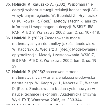
Holnicki P.
,
Kałuszko A.
(2002) Wspomaganie
decyzji wyboru strategii redukcji koncentracji SO
2
w wybranym regionie. W: Bubnicki Z., Hryniewicz
O. Kulikowski R. (Red.): Metody i techniki analizy
informacji i wspomagania decyzji. WSISiZ, IBS
PAN, PTBOiS, Warszawa 2002, tom 2, ss. 107-118.
Holnicki P.
(2002) Zastosowanie modeli
matematycznych do analizy jakości środowiska.
W: Kacprzyk J., Węglarz J. (Red.): Modelowanie i
optymalizacja. Metody i zastosowania. WSISiZ,
IBS PAN, PTBOiS, Warszawa 2002, tom 3, ss. 19-
29.
Holnicki P.
(2005)
Zastosowanie modeli
matematycznych w analizie jakości środowiska
naturalnego. W: Kacprzyk J., Nahorski Z., Wagner
D. (Red.): Zastosowania badań systemowych w
nauce, technice i ekonomii, Akademicka Oficyna
Wyd. EXIT, Warszawa 2005, ss. 333-344.