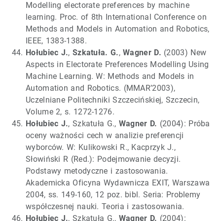
Modelling electorate preferences by machine
learning. Proc. of 8th International Conference on
Methods and Models in Automation and Robotics,
IEEE, 1383-1388.
Hołubiec J.
,
Szkatuła. G.
,
Wagner D.
(2003) New
Aspects in Electorate Preferences Modelling Using
Machine Learning. W: Methods and Models in
Automation and Robotics. (MMAR’2003),
Uczelniane Politechniki Szczecińskiej, Szczecin,
Volume 2, s. 1272-1276.
Hołubiec J.
, Szkatuła G.,
Wagner D.
(2004): Próba
oceny ważności cech w analizie preferencji
wyborców. W: Kulikowski R., Kacprzyk J.,
Słowiński R (Red.): Podejmowanie decyzji.
Podstawy metodyczne i zastosowania.
Akademicka Oficyna Wydawnicza EXIT, Warszawa
2004, ss. 149-160, 12 poz. bibl. Seria: Problemy
współczesnej nauki. Teoria i zastosowania.
Hołubiec J.
, Szkatuła G.,
Wagner D.
(2004):