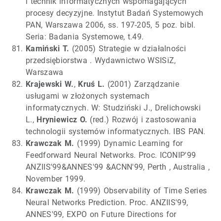
i technik informatycznych wspomagających
procesy decyzyjne. Instytut Badań Systemowych
PAN, Warszawa 2006, ss. 197-205, 5 poz. bibl.
Seria: Badania Systemowe, t.49.
Kamiński T.
(2005) Strategie w działalności
przedsiębiorstwa . Wydawnictwo WSISiZ,
Warszawa
Krajewski W.
,
Kruś L.
(2001) Zarządzanie
usługami w złożonych systemach
informatycznych. W: Studziński J., Drelichowski
L.,
Hryniewicz O.
(red.) Rozwój i zastosowania
technologii systemów informatycznych. IBS PAN.
Krawczak M.
(1999) Dynamic Learning for
Feedforward Neural Networks. Proc. ICONIP'99
ANZIIS'99&ANNES'99 &ACNN'99, Perth , Australia ,
November 1999.
Krawczak M.
(1999) Observability of Time Series
Neural Networks Prediction. Proc. ANZIIS'99,
ANNES'99, EXPO on Future Directions for