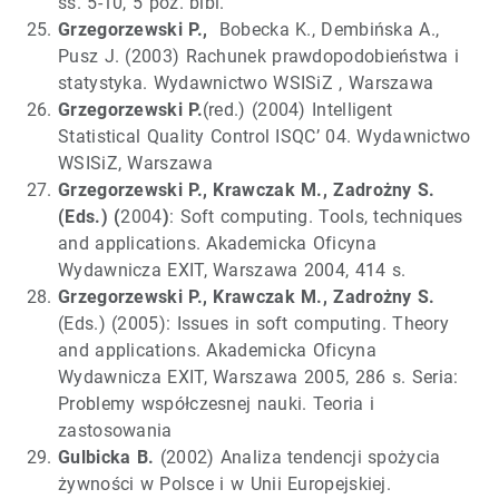
ss. 5-10, 5 poz. bibl.
Grzegorzewski P.,
Bobecka K., Dembińska A.,
Pusz J. (2003) Rachunek prawdopodobieństwa i
statystyka. Wydawnictwo WSISiZ , Warszawa
Grzegorzewski P.
(red.) (2004) Intelligent
Statistical Quality Control ISQC’ 04. Wydawnictwo
WSISiZ, Warszawa
Grzegorzewski P., Krawczak M., Zadrożny S.
(Eds.) (
2004
)
: Soft computing. Tools, techniques
and applications. Akademicka Oficyna
Wydawnicza EXIT, Warszawa 2004, 414 s.
Grzegorzewski P., Krawczak M., Zadrożny S.
(Eds.) (2005): Issues in soft computing. Theory
and applications. Akademicka Oficyna
Wydawnicza EXIT, Warszawa 2005, 286 s. Seria:
Problemy współczesnej nauki. Teoria i
zastosowania
Gulbicka B.
(2002) Analiza tendencji spożycia
żywności w Polsce i w Unii Europejskiej.