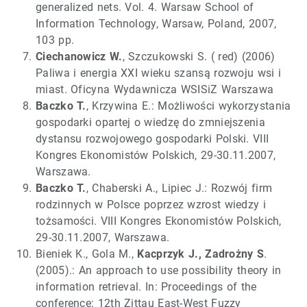
generalized nets. Vol. 4. Warsaw School of
Information Technology, Warsaw, Poland, 2007,
103 pp.
Ciechanowicz W.
, Szczukowski S. ( red) (2006)
Paliwa i energia XXI wieku szansą rozwoju wsi i
miast. Oficyna Wydawnicza WSISiZ Warszawa
Baczko T.
, Krzywina E.: Możliwości wykorzystania
gospodarki opartej o wiedzę do zmniejszenia
dystansu rozwojowego gospodarki Polski. VIII
Kongres Ekonomistów Polskich, 29-30.11.2007,
Warszawa.
Baczko T.
, Chaberski A., Lipiec J.: Rozwój firm
rodzinnych w Polsce poprzez wzrost wiedzy i
tożsamości. VIII Kongres Ekonomistów Polskich,
29-30.11.2007, Warszawa.
Bieniek K., Gola M.,
Kacprzyk J., Zadrożny S
.
(2005).: An approach to use possibility theory in
information retrieval. In: Proceedings of the
conference: 12th Zittau East-West Fuzzy