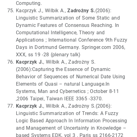
Computing.
Kacprzyk J., Wilbik A.,
Zadrożny S.
(2006):
Linguistic Summarization of Some Static and
Dynamic Features of Consensus Reaching. In
Computational Intelligence, Theory and
Applications ; International Conference 9th Fuzzy
Days in Dortmund Germany. Springer.com 2006,
XXX, ss 19 -28 (plenary talk)
Kacprzyk J.
, Wilbik A., Zadrożny S.
(2006):Capturing the Essence of Dynamic
Behavior of Sequences of Numerical Date Using
Elements of Quasi – natural Language.In
Systems, Man and Cybernetics ; October 8-11
,2006 Taipei, Taiwan IEEE 3365 -3370.
Kacprzyk J.
, Wilbik A., Zadrożny S.(2006):
Linguistic Summarization of Trends: A Fuzzy
Logic Based Approach In Information Processing
and Management of Uncertainty in Knowledge –
based Systems EDK, vol 3 , Paris ss 2166-2172