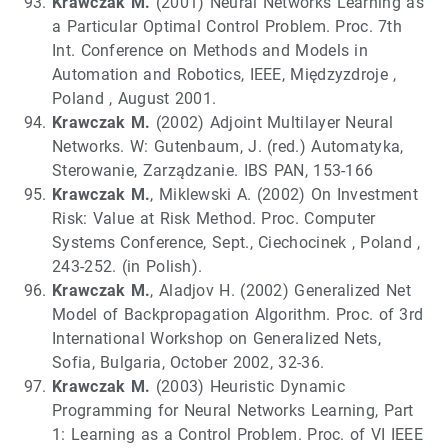
Krawczak M.
(2001) Neural Networks Learning as
a Particular Optimal Control Problem. Proc. 7th
Int. Conference on Methods and Models in
Automation and Robotics, IEEE, Międzyzdroje ,
Poland , August 2001.
Krawczak M.
(2002) Adjoint Multilayer Neural
Networks. W: Gutenbaum, J. (red.) Automatyka,
Sterowanie, Zarządzanie. IBS PAN, 153-166
Krawczak M.
, Miklewski A. (2002) On Investment
Risk: Value at Risk Method. Proc. Computer
Systems Conference, Sept., Ciechocinek , Poland ,
243-252. (in Polish).
Krawczak M.
, Aladjov H. (2002) Generalized Net
Model of Backpropagation Algorithm. Proc. of 3rd
International Workshop on Generalized Nets,
Sofia, Bulgaria, October 2002, 32-36.
Krawczak M.
(2003) Heuristic Dynamic
Programming for Neural Networks Learning, Part
1: Learning as a Control Problem. Proc. of VI IEEE