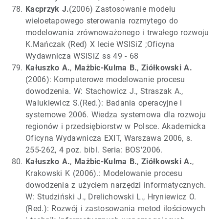
Kacprzyk J.
(2006) Zastosowanie modelu
wieloetapowego sterowania rozmytego do
modelowania zrównoważonego i trwałego rozwoju
K.Mańczak (Red) X lecie WSISiZ ;Oficyna
Wydawnicza WSISiZ ss 49 - 68
Kałuszko A.
,
Mażbic-Kulma B.
,
Ziółkowski A.
(2006): Komputerowe modelowanie procesu
dowodzenia. W: Stachowicz J., Straszak A.,
Walukiewicz S.(Red.): Badania operacyjne i
systemowe 2006. Wiedza systemowa dla rozwoju
regionów i przedsiębiorstw w Polsce. Akademicka
Oficyna Wydawnicza EXIT, Warszawa 2006, s.
255-262, 4 poz. bibl. Seria: BOS'2006.
Kałuszko A.
,
Mażbic-Kulma B.
,
Ziółkowski A.
,
Krakowski K (2006).: Modelowanie procesu
dowodzenia z użyciem narzędzi informatycznych.
W: Studziński J., Drelichowski L., Hryniewicz O.
(Red.): Rozwój i zastosowania metod ilościowych