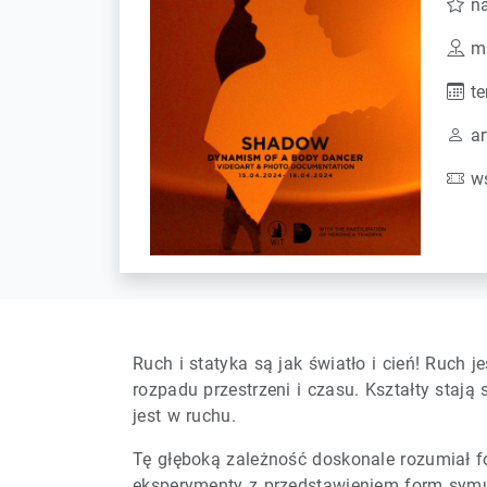
n
mi
te
ar
ws
Ruch i statyka są jak światło i cień! Ruch
rozpadu przestrzeni i czasu. Kształty stają
jest w ruchu.
Tę głęboką zależność doskonale rozumiał f
eksperymenty z przedstawieniem form symul