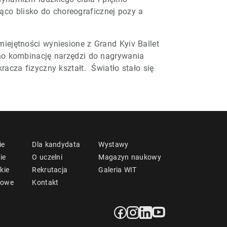
jąco blisko do choreograficznej pozy a
iejętności wyniesione z Grand Kyiv Ballet
ano kombinację narzędzi do nagrywania
acza fizyczny kształt. Światło stało się
ie
Dla kandydata
Wystawy
ie
O uczelni
Magazyn naukowy
kie
Rekrutacja
Galeria WIT
mowe
Kontakt