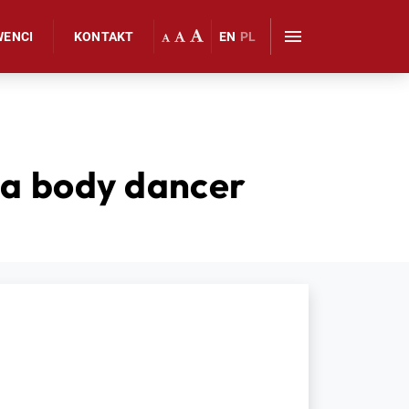
WENCI
KONTAKT
EN
PL
 a body dancer