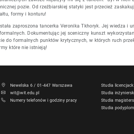
nicznej pozie. Od rzeźbiarskiej statyki jest przecież zaskaku
łtu, formy i konturu!
tała zaproszona tancerka Veronika Tkhoryk. Jej wiedza i um
ń formalnych. Dokumentując jej sceniczny kunszt wykorzyst
ie do formalnych punktów krytycznych, w których ruch przekr
y które nie istnieją!
Newelska 6 / 01-447 Warszawa
Studia licencjack
wit@wit.edu.pl
Studia inżyniersk
Numery telefonów i godziny pracy
Studia magisters
Studia podyplo