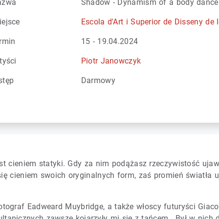
azwa
Shadow - Dynamism of a body dance
ejsce
Escola d'Art i Superior de Disseny de l
rmin
15 - 19.04.2024
tyści
Piotr Janowczyk
tęp
Darmowy
 jest cieniem statyki. Gdy za nim podążasz rzeczywistość uj
 się cieniem swoich oryginalnych form, zaś promień światła u
otograf Eadweard Muybridge, a także włoscy futuryści Giaco
tanicznych zawsze kojarzyły mi się z tańcem. Był w nich d