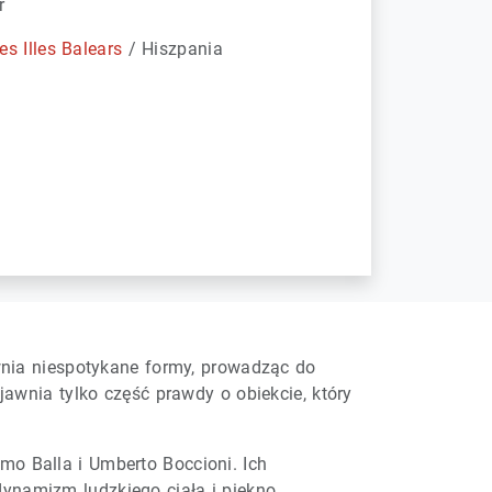
r
es Illes Balears
/ Hiszpania
awnia niespotykane formy, prowadząc do
jawnia tylko część prawdy o obiekcie, który
mo Balla i Umberto Boccioni. Ich
ynamizm ludzkiego ciała i piękno