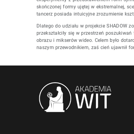
skończonej formy ujętej w ekstremalnej, sce
tancerz posiada intuicyjne zrozumienie kszta
Dlatego do udziału w projekcie SHADOW zos
przekształciły się w przestrzeń poszukiwa
obrazu i mikserów wideo. Celem było dotarc
naszym przewodnikiem, zaś cień ujawnił form