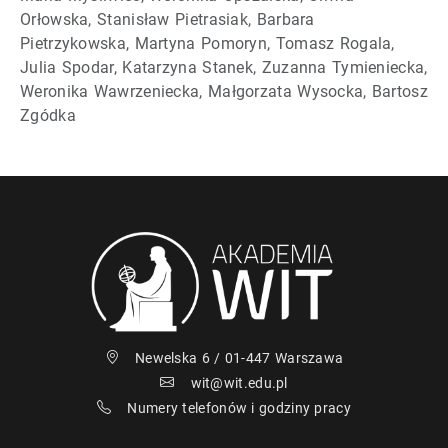
Orłowska, Stanisław Pietrasiak, Barbara
Pietrzykowska, Martyna Pomoryn, Tomasz Rogala,
Julia Spodar, Katarzyna Stanek, Zuzanna Tymieniecka,
Weronika Wawrzeniecka, Małgorzata Wysocka, Bartosz
Zgódka
Newelska 6 / 01-447 Warszawa
wit@wit.edu.pl
Numery telefonów i godziny pracy