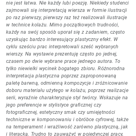
nie jest łatwa. Nie każdy lubi poezję. Niekiedy studenci
zajmowali się interpretacją wiersza w formie ilustracji
po raz pierwszy, pierwszy raz też realizowali ilustracje
w technice kolażu. Mimo początkowych trudności,
każdy na swój sposób uporał się z zadaniem, często
uzyskując bardzo interesujący plastyczny efekt. W
cyklu sześciu prac interpretowali sześć wybranych
wierszy. Na wystawie prezentuję często po jednej,
czasem po dwie wybrane prace jednego autora. To
tylko niewielki wycinek bogatego zbioru. Różnorodna
interpretacja plastyczna poprzez zaproponowaną
paletę barwną, odmienną kompozycje i zróżnicowanie
doboru materiału użytego w kolażu, poprzez realizacje
serii, wyraźnie charakteryzuje styl twórcy. Wskazuje na
jego preferencje w stylistyce graficznej czy
fotograficznej, estetyczny smak czy umiejętności
techniczne w komponowaniu i obróbce cyfrowej, także
na temperament i wrażliwość zarówno plastyczną, jak
i literacką. Trudno to zauważyć w pojedynczej pracy,