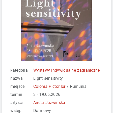
kategoria
Wystawy indywidualne zagraniczne
nazwa
Light sensitivity
miejsce
Colonia Pictorilor
/ Rumunia
termin
3 - 19.06.2026
artyści
Aneta Jaźwińska
wstęp
Darmowy