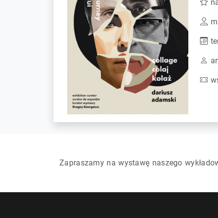
n
mi
te
ar
ws
Zapraszamy na wystawę naszego wykładowcy