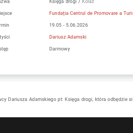
azwa
Księga drogi /
Kolaż
ejsce
Fundația Centrul de Promovare a Turis
rmin
19.05 - 5.06.2026
tyści
Dariusz Adamski
tęp
Darmowy
 Dariusza Adamskiego pt: Księga drogi, która odbędzie si