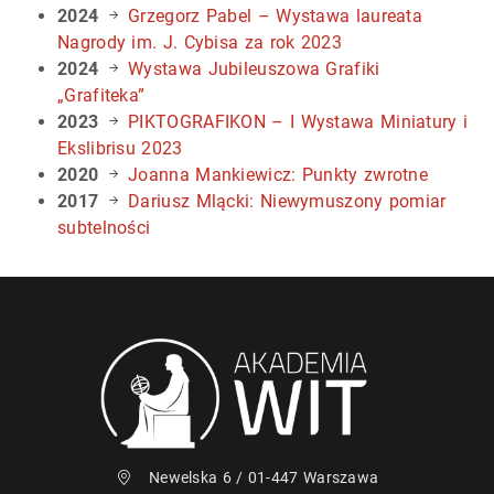
2024
Grzegorz Pabel – Wystawa laureata
Nagrody im. J. Cybisa za rok 2023
2024
Wystawa Jubileuszowa Grafiki
„Grafiteka”
2023
PIKTOGRAFIKON – I Wystawa Miniatury i
Ekslibrisu 2023
2020
Joanna Mankiewicz: Punkty zwrotne
2017
Dariusz Mlącki: Niewymuszony pomiar
subtelności
Newelska 6 / 01-447 Warszawa