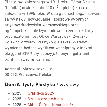
Plastyków, założonego w 1911 roku. Górna Galeria
2
"Lufcik" (powierzchnia 200 m
, I piętro) została
założona w 1996 roku. W obu galeriach organizowane
są wystawy indywidualne i zbiorowe wybitnych
artystów środowiska warszawskiego oraz
ogólnopolskie, międzynarodowe prezentacje, których
organizatorem jest Okręg Warszawski Związku
Polskich Artystów Plastyków, a także wystawy
wymienne będące wynikiem współpracy z innymi
okręgami ZPAP, czy zaprzyjaźnionymi galeriami
polskimi i zagranicznymi.
Adres: ul. Mazowiecka 11a
00-052, Warszawa, Polska
Dom Artysty Plastyka
/ wystawy
2025
Grafiteka 2025
2025
Sztuka czarno-biała
2025
Māris Čačka: Neurościeżki