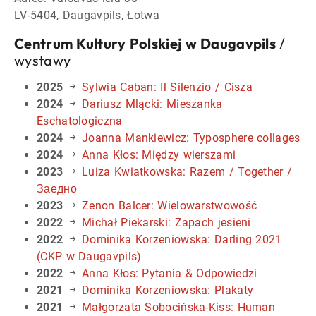
LV-5404, Daugavpils, Łotwa
Centrum Kultury Polskiej w Daugavpils
/
wystawy
2025
Sylwia Caban: Il Silenzio / Cisza
2024
Dariusz Mlącki: Mieszanka
Eschatologiczna
2024
Joanna Mankiewicz: Typosphere collages
2024
Anna Kłos: Między wierszami
2023
Luiza Kwiatkowska: Razem / Together /
Заедно
2023
Zenon Balcer: Wielowarstwowość
2022
Michał Piekarski: Zapach jesieni
2022
Dominika Korzeniowska: Darling 2021
(CKP w Daugavpils)
2022
Anna Kłos: Pytania & Odpowiedzi
2021
Dominika Korzeniowska: Plakaty
2021
Małgorzata Sobocińska-Kiss: Human