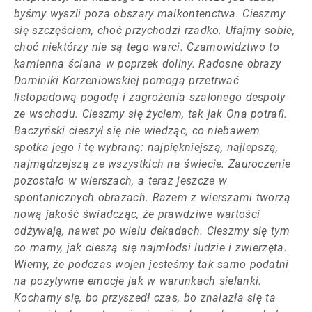
byśmy wyszli poza obszary malkontenctwa. Cieszmy
się szczęściem, choć przychodzi rzadko. Ufajmy sobie,
choć niektórzy nie są tego warci. Czarnowidztwo to
kamienna ściana w poprzek doliny. Radosne obrazy
Dominiki Korzeniowskiej pomogą przetrwać
listopadową pogodę i zagrożenia szalonego despoty
ze wschodu. Cieszmy się życiem, tak jak Ona potrafi.
Baczyński cieszył się nie wiedząc, co niebawem
spotka jego i tę wybraną: najpiękniejszą, najlepszą,
najmądrzejszą ze wszystkich na świecie. Zauroczenie
pozostało w wierszach, a teraz jeszcze w
spontanicznych obrazach. Razem z wierszami tworzą
nową jakość świadcząc, że prawdziwe wartości
odżywają, nawet po wielu dekadach. Cieszmy się tym
co mamy, jak cieszą się najmłodsi ludzie i zwierzęta.
Wiemy, że podczas wojen jesteśmy tak samo podatni
na pozytywne emocje jak w warunkach sielanki.
Kochamy się, bo przyszedł czas, bo znalazła się ta