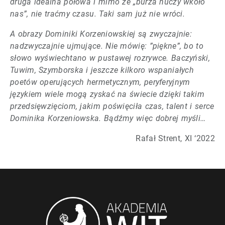
druga idealna połowa i mimo że „burza huczy wkoło
nas”, nie traćmy czasu. Taki sam już nie wróci.
A obrazy Dominiki Korzeniowskiej są zwyczajnie:
nadzwyczajnie ujmujące. Nie mówię: ”piękne”, bo to
słowo wyświechtano w pustawej rozrywce. Baczyński,
Tuwim, Szymborska i jeszcze kilkoro wspaniałych
poetów operujących hermetycznym, peryferyjnym
językiem wiele mogą zyskać na świecie dzięki takim
przedsięwzięciom, jakim poświęciła czas, talent i serce
Dominika Korzeniowska. Bądźmy więc dobrej myśli…
Rafał Strent, XI ‘2022