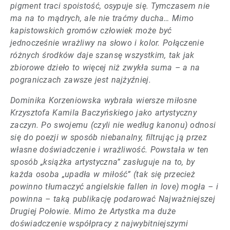
pigment traci spoistość, osypuje się. Tymczasem nie
ma na to mądrych, ale nie traćmy ducha… Mimo
kapistowskich gromów człowiek może być
jednocześnie wrażliwy na słowo i kolor. Połączenie
różnych środków daje szansę wszystkim, tak jak
zbiorowe dzieło to więcej niż zwykła suma – a na
pograniczach zawsze jest najżyźniej.
Dominika Korzeniowska wybrała wiersze miłosne
Krzysztofa Kamila Baczyńskiego jako artystyczny
zaczyn. Po swojemu (czyli nie według kanonu) odnosi
się do poezji w sposób niebanalny, filtrując ją przez
własne doświadczenie i wrażliwość. Powstała w ten
sposób „książka artystyczna” zasługuje na to, by
każda osoba „upadła w miłość” (tak się przecież
powinno tłumaczyć angielskie fallen in love) mogła – i
powinna – taką publikację podarować Najważniejszej
Drugiej Połowie. Mimo że Artystka ma duże
doświadczenie współpracy z najwybitniejszymi