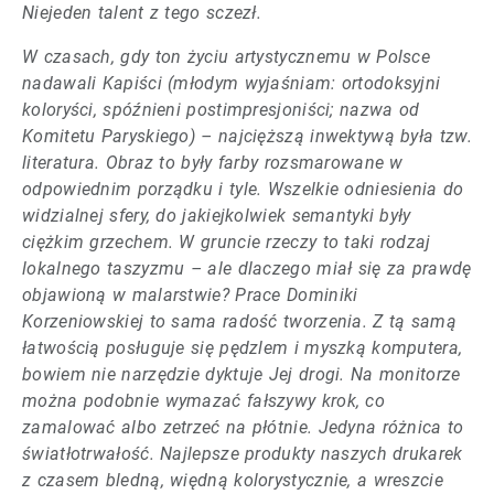
Niejeden talent z tego sczezł.
W czasach, gdy ton życiu artystycznemu w Polsce
nadawali Kapiści (młodym wyjaśniam: ortodoksyjni
koloryści, spóźnieni postimpresjoniści; nazwa od
Komitetu Paryskiego) – najcięższą inwektywą była tzw.
literatura. Obraz to były farby rozsmarowane w
odpowiednim porządku i tyle. Wszelkie odniesienia do
widzialnej sfery, do jakiejkolwiek semantyki były
ciężkim grzechem. W gruncie rzeczy to taki rodzaj
lokalnego taszyzmu – ale dlaczego miał się za prawdę
objawioną w malarstwie? Prace Dominiki
Korzeniowskiej to sama radość tworzenia. Z tą samą
łatwością posługuje się pędzlem i myszką komputera,
bowiem nie narzędzie dyktuje Jej drogi. Na monitorze
można podobnie wymazać fałszywy krok, co
zamalować albo zetrzeć na płótnie. Jedyna różnica to
światłotrwałość. Najlepsze produkty naszych drukarek
z czasem bledną, więdną kolorystycznie, a wreszcie