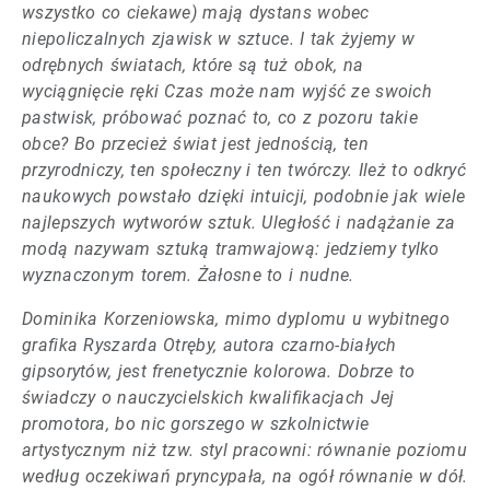
wszystko co ciekawe) mają dystans wobec
niepoliczalnych zjawisk w sztuce. I tak żyjemy w
odrębnych światach, które są tuż obok, na
wyciągnięcie ręki Czas może nam wyjść ze swoich
pastwisk, próbować poznać to, co z pozoru takie
obce? Bo przecież świat jest jednością, ten
przyrodniczy, ten społeczny i ten twórczy. Ileż to odkryć
naukowych powstało dzięki intuicji, podobnie jak wiele
najlepszych wytworów sztuk. Uległość i nadążanie za
modą nazywam sztuką tramwajową: jedziemy tylko
wyznaczonym torem. Żałosne to i nudne.
Dominika Korzeniowska, mimo dyplomu u wybitnego
grafika Ryszarda Otręby, autora czarno-białych
gipsorytów, jest frenetycznie kolorowa. Dobrze to
świadczy o nauczycielskich kwalifikacjach Jej
promotora, bo nic gorszego w szkolnictwie
artystycznym niż tzw. styl pracowni: równanie poziomu
według oczekiwań pryncypała, na ogół równanie w dół.