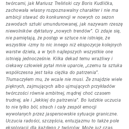
twórcami, jak Mariusz Treliński czy Boris Kudlička,
zachowała własny rozpoznawalny charakter i nie ma
ambicji stawać do konkurencji w nowych co sezon
zawodach sztuki umundurowanej, jak nazywam rzeszę
niewolników dyktatury „nowych trendów”. Ci zdaje się,
nie pamiętają, że postęp w sztuce nie istnieje, że
wszystkie -izmy to nic innego niż ekspozycje kolejnych
warstw dzieła, a w tych najlepszych wszystkie one
istnieją jednocześnie. Kilka dekad temu wrażliwy i
ciekawy człowiek pytał mnie uparcie, „czemu ta sztuka
współczesna jest taka ciężka do patrzenia”.
Tłumaczyłem mu, że wcale nie musi. Że znajdzie wiele
pięknych, zajmujących albo ujmujących przykładów
twórczości równie ambitnej, mądrej choć czasem
trudnej, ale i „lekkiej do patrzenia”. Bo ludzkie uczucia
to nie tylko ból, strach i cały zespół emocji
wywołanych przez jaspersowskie sytuacje graniczne.
Uczucia radości, szczęścia, entuzjazmu to także pole
eksploracji dla każdego z twórców. Może już czas,