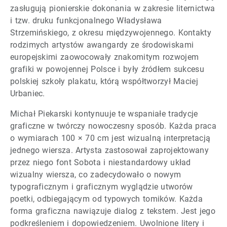
zasługują pionierskie dokonania w zakresie liternictwa
i tzw. druku funkcjonalnego Władysława
Strzemińskiego, z okresu międzywojennego. Kontakty
rodzimych artystów awangardy ze środowiskami
europejskimi zaowocowały znakomitym rozwojem
grafiki w powojennej Polsce i były źródłem sukcesu
polskiej szkoły plakatu, którą współtworzył Maciej
Urbaniec.
Michał Piekarski kontynuuje te wspaniałe tradycje
graficzne w twórczy nowoczesny sposób. Każda praca
o wymiarach 100 × 70 cm jest wizualną interpretacją
jednego wiersza. Artysta zastosował zaprojektowany
przez niego font Sobota i niestandardowy układ
wizualny wiersza, co zadecydowało o nowym
typograficznym i graficznym wyglądzie utworów
poetki, odbiegającym od typowych tomików. Każda
forma graficzna nawiązuje dialog z tekstem. Jest jego
podkreśleniem i dopowiedzeniem. Uwolnione litery i