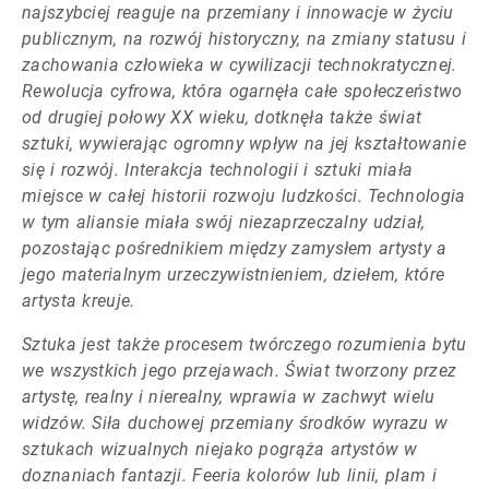
najszybciej reaguje na przemiany i innowacje w życiu
publicznym, na rozwój historyczny, na zmiany statusu i
zachowania człowieka w cywilizacji technokratycznej.
Rewolucja cyfrowa, która ogarnęła całe społeczeństwo
od drugiej połowy XX wieku, dotknęła także świat
sztuki, wywierając ogromny wpływ na jej kształtowanie
się i rozwój. Interakcja technologii i sztuki miała
miejsce w całej historii rozwoju ludzkości. Technologia
w tym aliansie miała swój niezaprzeczalny udział,
pozostając pośrednikiem między zamysłem artysty a
jego materialnym urzeczywistnieniem, dziełem, które
artysta kreuje.
Sztuka jest także procesem twórczego rozumienia bytu
we wszystkich jego przejawach. Świat tworzony przez
artystę, realny i nierealny, wprawia w zachwyt wielu
widzów. Siła duchowej przemiany środków wyrazu w
sztukach wizualnych niejako pogrąża artystów w
doznaniach fantazji. Feeria kolorów lub linii, plam i