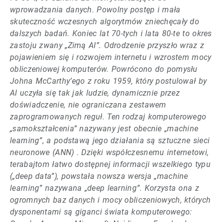
wprowadzania danych. Powolny postęp i mała
skuteczność wczesnych algorytmów zniechęcały do
dalszych badań. Koniec lat 70-tych i lata 80-te to okres
zastoju zwany „Zimą AI”. Odrodzenie przyszło wraz z
pojawieniem się i rozwojem internetu i wzrostem mocy
obliczeniowej komputerów. Powrócono do pomysłu
Johna McCarthy’ego z roku 1959, który postulował by
AI uczyła się tak jak ludzie, dynamicznie przez
doświadczenie, nie ograniczana zestawem
zaprogramowanych reguł. Ten rodzaj komputerowego
„samokształcenia” nazywany jest obecnie „machine
learning”, a podstawą jego działania są sztuczne sieci
neuronowe (ANN) . Dzięki współczesnemu internetowi,
terabajtom łatwo dostępnej informacji wszelkiego typu
(„deep data”), powstała nowsza wersja „machine
learning” nazywana „deep learning”. Korzysta ona z
ogromnych baz danych i mocy obliczeniowych, których
dysponentami są giganci świata komputerowego: