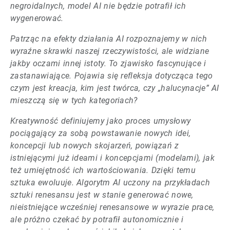
negroidalnych, model AI nie będzie potrafił ich
wygenerować.
Patrząc na efekty działania AI rozpoznajemy w nich
wyraźne skrawki naszej rzeczywistości, ale widziane
jakby oczami innej istoty. To zjawisko fascynujące i
zastanawiające. Pojawia się refleksja dotycząca tego
czym jest kreacja, kim jest twórca, czy „halucynacje” AI
mieszczą się w tych kategoriach?
Kreatywność definiujemy jako proces umysłowy
pociągający za sobą powstawanie nowych idei,
koncepcji lub nowych skojarzeń, powiązań z
istniejącymi już ideami i koncepcjami (modelami), jak
też umiejętność ich wartościowania. Dzięki temu
sztuka ewoluuje. Algorytm AI uczony na przykładach
sztuki renesansu jest w stanie generować nowe,
nieistniejące wcześniej renesansowe w wyrazie prace,
ale próżno czekać by potrafił autonomicznie i