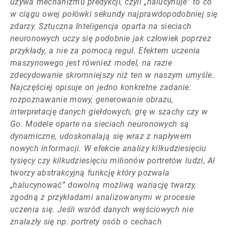
używa mechanizmu predykcji, czyli „halucynuje” to co
w ciągu owej połówki sekundy najprawdopodobniej się
zdarzy. Sztuczna Inteligencja oparta na sieciach
neuronowych uczy się podobnie jak człowiek poprzez
przykłady, a nie za pomocą reguł. Efektem uczenia
maszynowego jest również model, na razie
zdecydowanie skromniejszy niż ten w naszym umyśle.
Najczęściej opisuje on jedno konkretne zadanie:
rozpoznawanie mowy, generowanie obrazu,
interpretację danych giełdowych, grę w szachy czy w
Go. Modele oparte na sieciach neuronowych są
dynamiczne, udoskonalają się wraz z napływem
nowych informacji. W efekcie analizy kilkudziesięciu
tysięcy czy kilkudziesięciu milionów portretów ludzi, AI
tworzy abstrakcyjną funkcję który pozwala
„halucynować” dowolną możliwą wariację twarzy,
zgodną z przykładami analizowanymi w procesie
uczenia się. Jeśli wsród danych wejściowych nie
znalazły się np. portrety osób o cechach