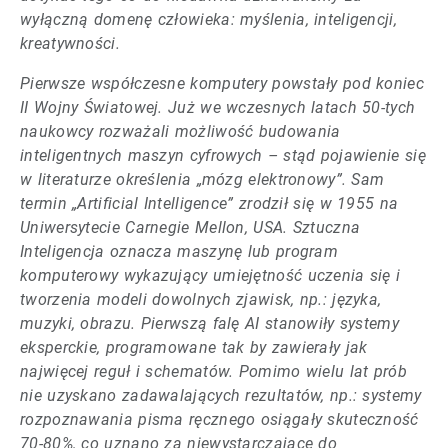
wyłączną domenę człowieka: myślenia, inteligencji,
kreatywności.
Pierwsze współczesne komputery powstały pod koniec
II Wojny Światowej. Już we wczesnych latach 50-tych
naukowcy rozważali możliwość budowania
inteligentnych maszyn cyfrowych – stąd pojawienie się
w literaturze określenia „mózg elektronowy”. Sam
termin „Artificial Intelligence” zrodził się w 1955 na
Uniwersytecie Carnegie Mellon, USA. Sztuczna
Inteligencja oznacza maszynę lub program
komputerowy wykazujący umiejętność uczenia się i
tworzenia modeli dowolnych zjawisk, np.: języka,
muzyki, obrazu. Pierwszą falę AI stanowiły systemy
eksperckie, programowane tak by zawierały jak
najwięcej reguł i schematów. Pomimo wielu lat prób
nie uzyskano zadawalających rezultatów, np.: systemy
rozpoznawania pisma ręcznego osiągały skuteczność
70-80%, co uznano za niewystarczające do