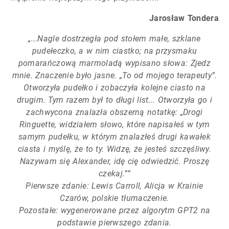
Jarosław Tondera
„...Nagle dostrzegła pod stołem małe, szklane
pudełeczko, a w nim ciastko; na przysmaku
pomarańczową marmoladą wypisano słowa: Zjedz
mnie. Znaczenie było jasne. „To od mojego terapeuty”.
Otworzyła pudełko i zobaczyła kolejne ciasto na
drugim. Tym razem był to długi list... Otworzyła go i
zachwycona znalazła obszerną notatkę: „Drogi
Ringuette, widziałem słowo, które napisałeś w tym
samym pudełku, w którym znalazłeś drugi kawałek
ciasta i myślę, że to ty. Widzę, że jesteś szczęśliwy.
Nazywam się Alexander, idę cię odwiedzić. Proszę
czekaj.””
Pierwsze zdanie: Lewis Carroll, Alicja w Krainie
Czarów, polskie tłumaczenie.
Pozostałe: wygenerowane przez algorytm GPT2 na
podstawie pierwszego zdania.