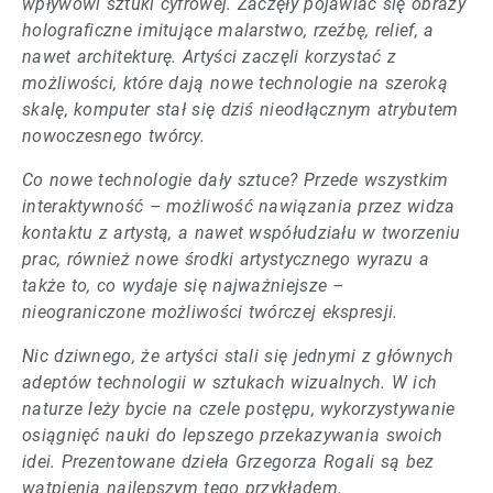
wpływowi sztuki cyfrowej. Zaczęły pojawiać się obrazy
holograficzne imitujące malarstwo, rzeźbę, relief, a
nawet architekturę. Artyści zaczęli korzystać z
możliwości, które dają nowe technologie na szeroką
skalę, komputer stał się dziś nieodłącznym atrybutem
nowoczesnego twórcy.
Co nowe technologie dały sztuce? Przede wszystkim
interaktywność – możliwość nawiązania przez widza
kontaktu z artystą, a nawet współudziału w tworzeniu
prac, również nowe środki artystycznego wyrazu a
także to, co wydaje się najważniejsze –
nieograniczone możliwości twórczej ekspresji.
Nic dziwnego, że artyści stali się jednymi z głównych
adeptów technologii w sztukach wizualnych. W ich
naturze leży bycie na czele postępu, wykorzystywanie
osiągnięć nauki do lepszego przekazywania swoich
idei. Prezentowane dzieła Grzegorza Rogali są bez
wątpienia najlepszym tego przykładem.