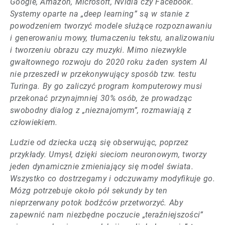
Google, Amazon, Microsoft, Nvidia czy Facebook.
Systemy oparte na „deep learning” są w stanie z
powodzeniem tworzyć modele służące rozpoznawaniu
i generowaniu mowy, tłumaczeniu tekstu, analizowaniu
i tworzeniu obrazu czy muzyki. Mimo niezwykle
gwałtownego rozwoju do 2020 roku żaden system AI
nie przeszedł w przekonywujący sposób tzw. testu
Turinga. By go zaliczyć program komputerowy musi
przekonać przynajmniej 30% osób, że prowadząc
swobodny dialog z „nieznajomym”, rozmawiają z
człowiekiem.
Ludzie od dziecka uczą się obserwując, poprzez
przykłady. Umysł, dzięki sieciom neuronowym, tworzy
jeden dynamicznie zmieniający się model świata.
Wszystko co dostrzegamy i odczuwamy modyfikuje go.
Mózg potrzebuje około pół sekundy by ten
nieprzerwany potok bodźców przetworzyć. Aby
zapewnić nam niezbędne poczucie „teraźniejszości”